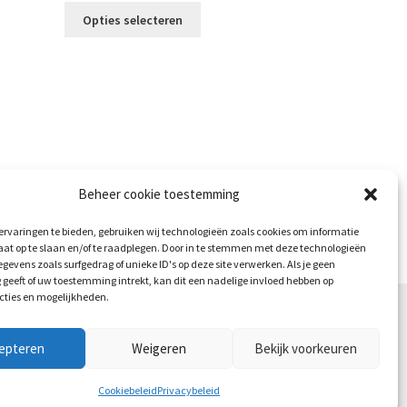
Dit
Opties selecteren
product
heeft
meerdere
variaties.
Deze
optie
kan
gekozen
worden
Beheer cookie toestemming
op
de
rvaringen te bieden, gebruiken wij technologieën zoals cookies om informatie
aat op te slaan en/of te raadplegen. Door in te stemmen met deze technologieën
productpagina
gevens zoals surfgedrag of unieke ID's op deze site verwerken. Als je geen
geeft of uw toestemming intrekt, kan dit een nadelige invloed hebben op
cties en mogelijkheden.
epteren
Weigeren
Bekijk voorkeuren
Cookiebeleid
Privacybeleid