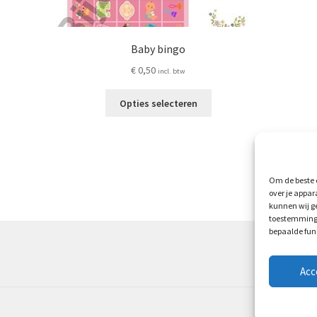
Baby bingo
€
0,50
incl. btw
Dit
Opties selecteren
product
heeft
meerdere
variaties.
Deze
Om de beste e
optie
over je appar
ina
kan
kunnen wij ge
toestemming 
gekozen
bepaalde fun
worden
op
de
Acc
productpagina