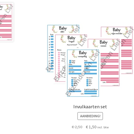
Invulkaarten set
AANBIEDING!
Oorspronkelijke
Huidige
€
2,50
€
1,50
incl. btw
prijs
prijs