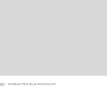
rden
Cookiebeleid (EU)
Mijn account
Privacybeleid
ten
Invulkaart Wat als je moet kiezen?
 Bijzonder&Lief?
Winkel
Winkelwagen