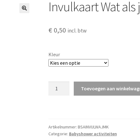
Invulkaart Wat als
€
0,50
incl. btw
Kleur
Invulkaart
Toevoegen aan winkelwag
Wat
als
je
moet
kiezen?
Artikelnummer:
BSAINVULWAJMK
aantal
Categorie:
Babyshower activiteiten