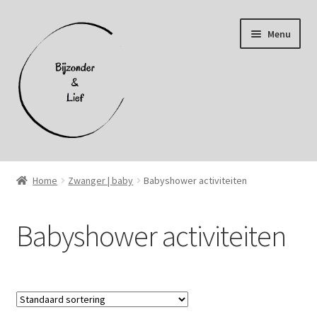
Ga
Ga
Menu
door
naar
naar
de
navigatie
inhoud
Home
Home
Zwanger | baby
Babyshower activiteiten
Afhalen
Babyshower activiteiten
Afrekenen
Algemene voorwaarden
Cookiebeleid (EU)