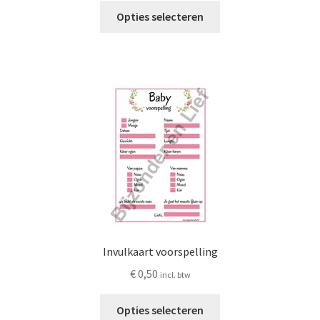
Dit
Opties selecteren
product
heeft
meerdere
variaties.
Deze
optie
kan
gekozen
worden
op
de
productpagina
Invulkaart voorspelling
€
0,50
incl. btw
Dit
Opties selecteren
product