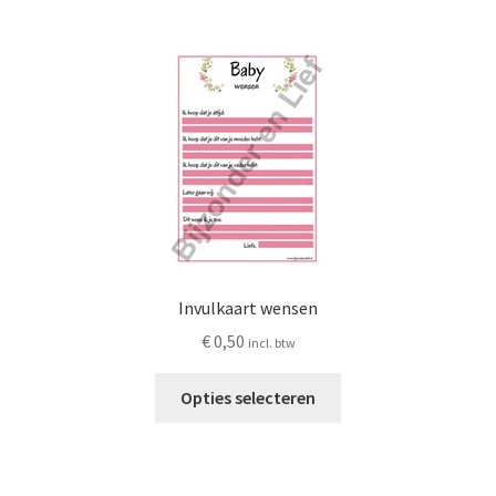
meerdere
variaties.
Deze
optie
kan
gekozen
worden
op
de
productpagina
Invulkaart wensen
€
0,50
incl. btw
Dit
Opties selecteren
product
heeft
meerdere