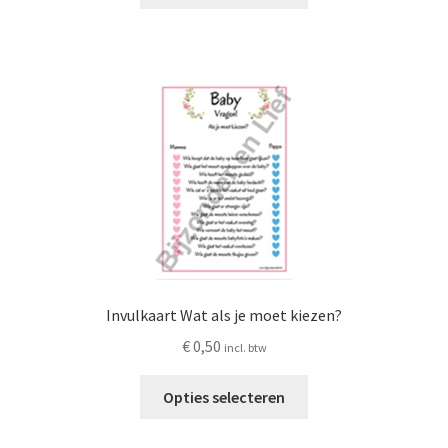
heeft
meerdere
variaties.
Deze
optie
kan
gekozen
worden
op
de
productpagina
Invulkaart Wat als je moet kiezen?
€
0,50
incl. btw
Dit
Opties selecteren
product
heeft