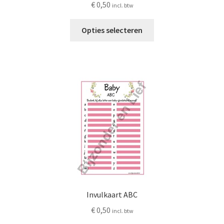
€
0,50
incl. btw
Dit
Opties selecteren
product
heeft
meerdere
variaties.
Deze
optie
kan
gekozen
worden
op
de
productpagina
Invulkaart ABC
€
0,50
incl. btw