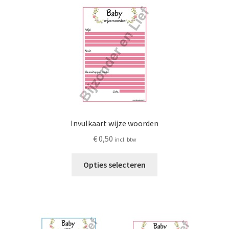
variaties.
Deze
optie
kan
gekozen
worden
op
de
productpagina
Invulkaart wijze woorden
€
0,50
incl. btw
Dit
Opties selecteren
product
heeft
meerdere
variaties.
Deze