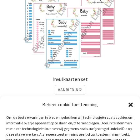
optie
kan
gekozen
worden
op
de
productpagina
Invulkaarten set
AANBIEDING!
Oorspronkelijke
Huidige
€
2,50
€
1,50
incl. btw
Beheer cookie toestemming
prijs
prijs
Dit
was:
is:
Om de beste ervaringen te bieden, gebruiken wij technologieën zoals cookies om
Opties selecteren
product
informatie over je apparaat op te slaan en/of te raadplegen. Door in te stemmen
€ 2,50.
€ 1,50.
met deze technologieën kunnen wij gegevens zoals surfgedrag of unieke ID's op
heeft
deze site verwerken. Als je geen toestemming geeft of uw toestemming intrekt,
meerdere
kan dit een nadelige invloed hebben op bepaalde functies en mogelijkheden.