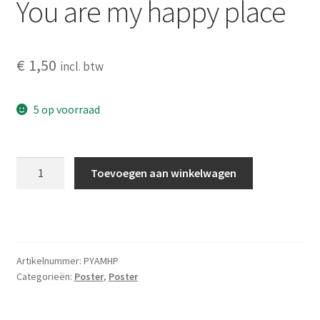
You are my happy place
€
1,50
incl. btw
5 op voorraad
You
Toevoegen aan winkelwagen
are
my
happy
place
aantal
Artikelnummer:
PYAMHP
Categorieën:
Poster
,
Poster