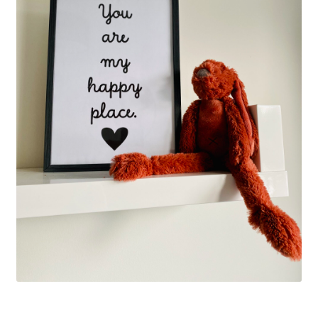
Mijn account
Privacybeleid
Terugbetaal- en retourneringsbeleid
Waarom Bijzonder&Lief?
Winkel
Winkelwagen