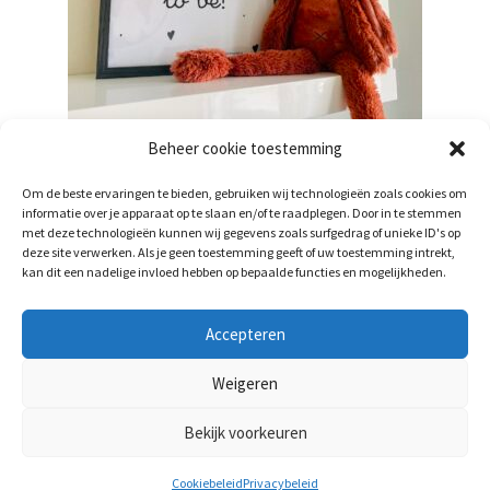
Beheer cookie toestemming
Together is our favorite place to be!
Om de beste ervaringen te bieden, gebruiken wij technologieën zoals cookies om
€
1,50
informatie over je apparaat op te slaan en/of te raadplegen. Door in te stemmen
incl. btw
met deze technologieën kunnen wij gegevens zoals surfgedrag of unieke ID's op
deze site verwerken. Als je geen toestemming geeft of uw toestemming intrekt,
Toevoegen aan winkelwagen
kan dit een nadelige invloed hebben op bepaalde functies en mogelijkheden.
Accepteren
Weigeren
Bekijk voorkeuren
0
Cookiebeleid
Privacybeleid
Zoeken
Zoeken