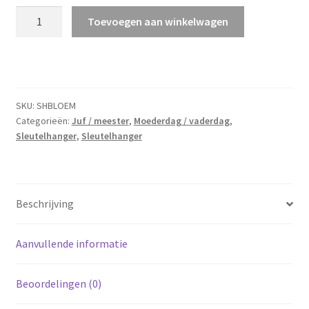
Sleutelhanger
Toevoegen aan winkelwagen
bloem
aantal
SKU:
SHBLOEM
Categorieën:
Juf / meester
,
Moederdag / vaderdag
,
Sleutelhanger
,
Sleutelhanger
Beschrijving
Aanvullende informatie
Beoordelingen (0)