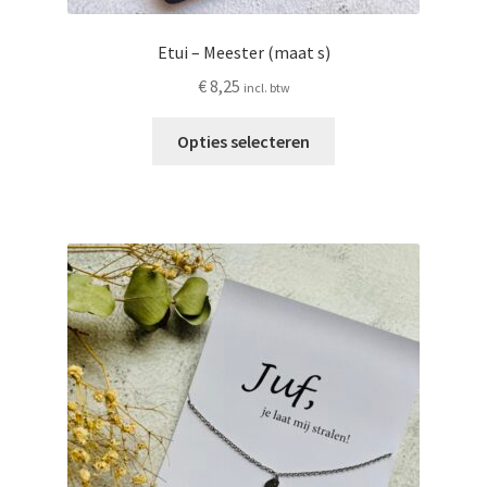
Etui – Meester (maat s)
€
8,25
incl. btw
Dit
Opties selecteren
product
heeft
meerdere
variaties.
Deze
optie
kan
gekozen
worden
op
de
productpagina