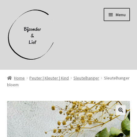
Ga
Ga
Menu
door
naar
naar
de
navigatie
inhoud
Home
Home
Peuter | Kleuter | Kind
Sleutelhanger
Sleutelhanger
bloem
Afhalen
Afrekenen
Algemene voorwaarden
Cookiebeleid (EU)