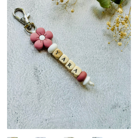
Mijn account
Privacybeleid
Terugbetaal- en retourneringsbeleid
Waarom Bijzonder&Lief?
Winkel
Winkelwagen