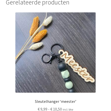
Gerelateerde producten
Sleutelhanger ‘meester’
Prijsklasse:
€
9,99
-
€
10,50
incl. btw