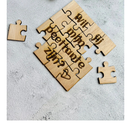
Mijn account
Privacybeleid
Terugbetaal- en retourneringsbeleid
Waarom Bijzonder&Lief?
Winkel
Winkelwagen