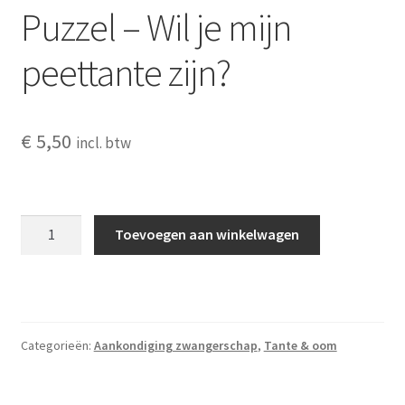
Puzzel – Wil je mijn
peettante zijn?
€
5,50
incl. btw
Puzzel
Toevoegen aan winkelwagen
-
Wil
je
mijn
peettante
Categorieën:
Aankondiging zwangerschap
,
Tante & oom
zijn?
aantal