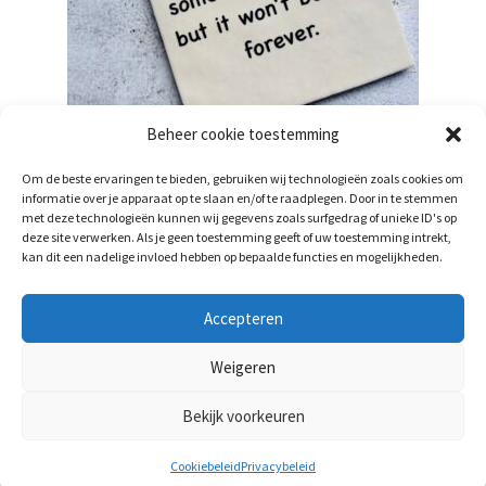
Beheer cookie toestemming
Tegeltje – life is like a penis
Om de beste ervaringen te bieden, gebruiken wij technologieën zoals cookies om
€
6,95
informatie over je apparaat op te slaan en/of te raadplegen. Door in te stemmen
incl. btw
met deze technologieën kunnen wij gegevens zoals surfgedrag of unieke ID's op
deze site verwerken. Als je geen toestemming geeft of uw toestemming intrekt,
Toevoegen aan winkelwagen
kan dit een nadelige invloed hebben op bepaalde functies en mogelijkheden.
Accepteren
Weigeren
Bekijk voorkeuren
0
Cookiebeleid
Privacybeleid
Zoeken
Zoeken