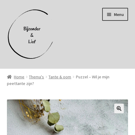
Ga
Ga
Menu
door
naar
naar
de
navigatie
inhoud
Home
Home
Thema's
Tante & oom
Puzzel – Wil je mijn
peettante zijn?
Afhalen
Afrekenen
Algemene voorwaarden
Cookiebeleid (EU)