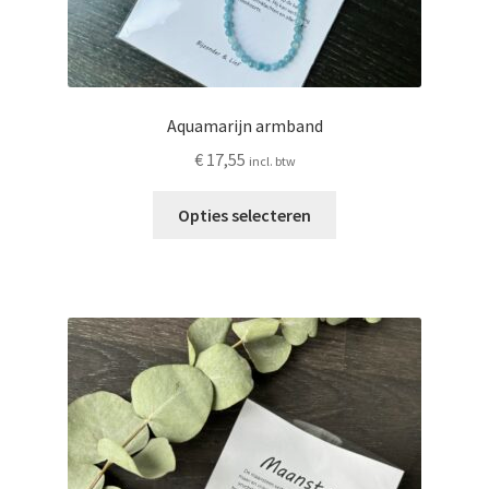
Aquamarijn armband
€
17,55
incl. btw
Dit
Opties selecteren
product
heeft
meerdere
variaties.
Deze
optie
kan
gekozen
worden
op