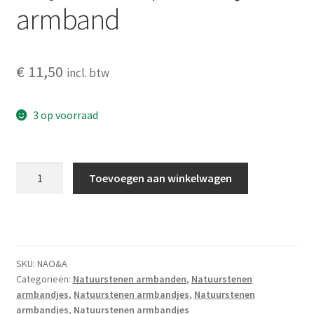
armband
€
11,50
incl. btw
3 op voorraad
Onyx
Toevoegen aan winkelwagen
met
aquamarijn
armband
aantal
SKU:
NAO&A
Categorieën:
Natuurstenen armbanden
,
Natuurstenen
armbandjes
,
Natuurstenen armbandjes
,
Natuurstenen
armbandjes
,
Natuurstenen armbandjes