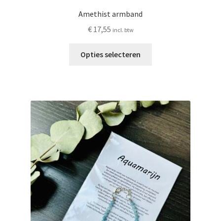
Amethist armband
€
17,55
incl. btw
Dit
Opties selecteren
product
heeft
meerdere
variaties.
Deze
optie
kan
gekozen
worden
op
de
productpagina