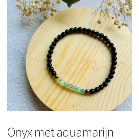
Mijn account
Privacybeleid
Terugbetaal- en retourneringsbeleid
Waarom Bijzonder&Lief?
Winkel
Winkelwagen
Onyx met aquamarijn