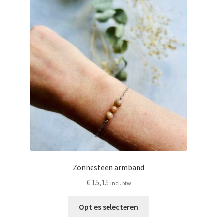
gekozen
worden
op
de
productpagina
Zonnesteen armband
€
15,15
incl. btw
Dit
Opties selecteren
product