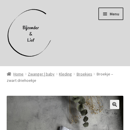
Ga
Ga
Menu
door
naar
naar
de
navigatie
inhoud
Home
Home
Zwanger | baby
Kleding
Broekjes
Broekje –
zwart driehoekje
Afhalen
Afrekenen
Algemene voorwaarden
Cookiebeleid (EU)