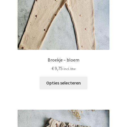
Broekje – bloem
€
9,75
incl. btw
Dit
Opties selecteren
product
heeft
meerdere
variaties.
Deze
optie