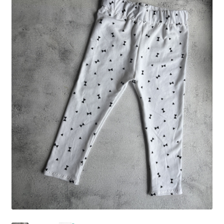
Mijn account
Privacybeleid
Terugbetaal- en retourneringsbeleid
Waarom Bijzonder&Lief?
Winkel
Winkelwagen