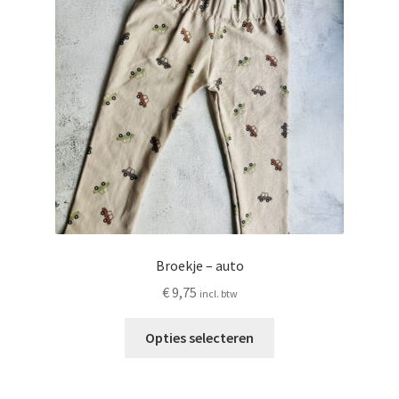
kan
gekozen
worden
op
de
productpagina
Broekje – auto
€
9,75
incl. btw
Dit
Opties selecteren
product
heeft
meerdere