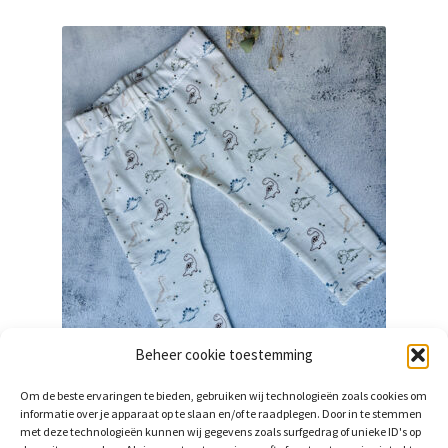
variaties.
Deze
optie
kan
gekozen
worden
op
de
productpagina
Beheer cookie toestemming
Broekje – dino
Om de beste ervaringen te bieden, gebruiken wij technologieën zoals cookies om
€
9,75
informatie over je apparaat op te slaan en/of te raadplegen. Door in te stemmen
incl. btw
met deze technologieën kunnen wij gegevens zoals surfgedrag of unieke ID's op