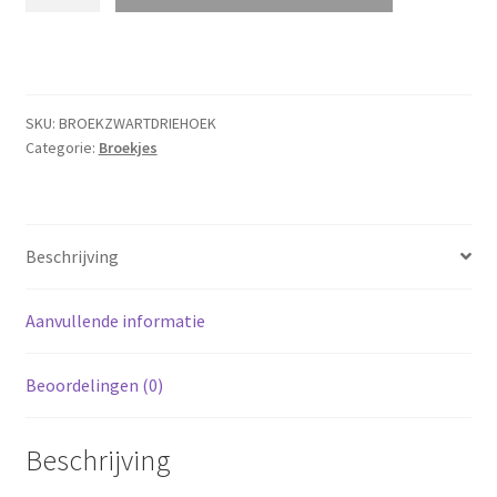
-
zwart
driehoekje
aantal
SKU:
BROEKZWARTDRIEHOEK
Categorie:
Broekjes
Beschrijving
Aanvullende informatie
Beoordelingen (0)
Beschrijving