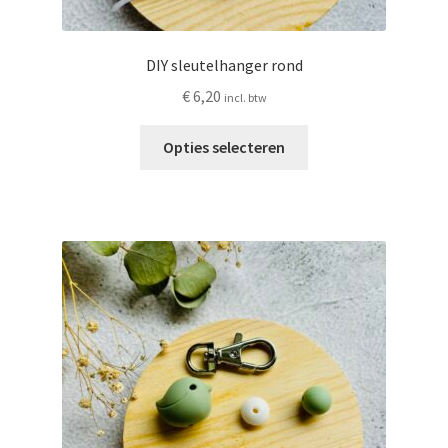
DIY sleutelhanger rond
€
6,20
incl. btw
Dit
Opties selecteren
product
heeft
meerdere
variaties.
Deze
optie
kan
gekozen
worden
op
de
productpagina