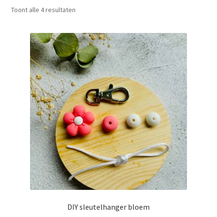
Toont alle 4 resultaten
Mijn account
Privacybeleid
Terugbetaal- en retourneringsbeleid
Waarom Bijzonder&Lief?
Winkel
Winkelwagen
DIY sleutelhanger bloem