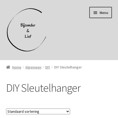
Ga
Ga
Menu
door
naar
naar
de
navigatie
inhoud
Home
Home
Algemeen
DIY
DIY Sleutelhanger
Afhalen
DIY Sleutelhanger
Afrekenen
Algemene voorwaarden
Cookiebeleid (EU)