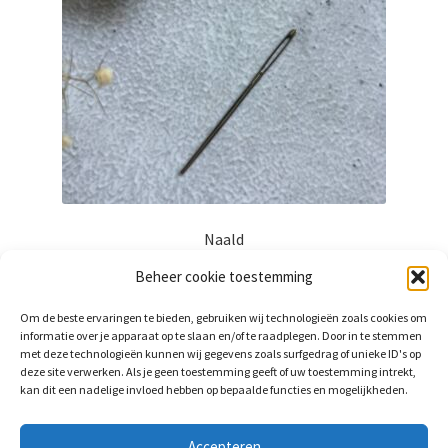
op
de
productpagina
Naald
€
1,50
incl. btw
Beheer cookie toestemming
Om de beste ervaringen te bieden, gebruiken wij technologieën zoals cookies om
Toevoegen aan winkelwagen
informatie over je apparaat op te slaan en/of te raadplegen. Door in te stemmen
met deze technologieën kunnen wij gegevens zoals surfgedrag of unieke ID's op
deze site verwerken. Als je geen toestemming geeft of uw toestemming intrekt,
kan dit een nadelige invloed hebben op bepaalde functies en mogelijkheden.
Accepteren